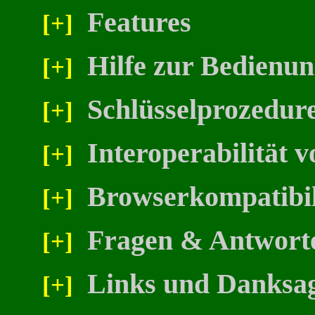
Features
[+]
Hilfe zur Bedienu
[+]
Schlüsselprozedur
[+]
Interoperabilität
[+]
Browserkompatibili
[+]
Fragen & Antwort
[+]
Links und Danksa
[+]